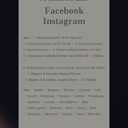
Facebook
Instagram
Alles
1. Kinderschoenen 19 t/m Maat 32
/
/
1.1 Kinderschoenen van 27 t/m 40
2. Damesschoenen
/
/
3. Herenschoenen
4. Kindervoetbalschoenen t/m 38,5
/
/
4.1 Volwassen Voetbalschoenen Vanaf Maat 36
5 Ballen
/
/
6. Straatvoetbal, Indoor en Kunstgras Schoenen Alle Maten
7. Slippers & Sandalen Meisjes/Dames
/
/
7.1 Slippers & Sandalen Jongens/Heren
8. Kleding
/
Alles
Adidas
Braqeez
Bunnies
Castore
Chili
/
/
/
/
/
Cruyff
Derbystar
Famaco
Gattino
Havaianas
/
/
/
/
/
Ipanema
Lacoste
New Balance
Nike
/
/
/
/
PME Legend
Poelman
Posh
Puma
Reef
/
/
/
/
/
Shoesme
Skechers
Stanno
Teva
Warmbat
/
/
/
/
/