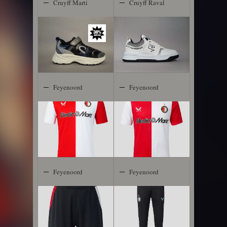
Cruyff Marti
Cruyff Raval
Velcro
Feyenoord
Feyenoord
Thuisshirt
Thuisshirt
2026-2027
2026-2027
Heren
Junior
Feyenoord
Feyenoord
Thuisshort
Training 2026-
2026-2027
2027 Broek
Junior
Junior