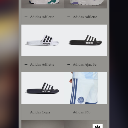
Adidas Adilette
Adidas Adilette
Shower
Shower
Adidas Adilette
Adidas Ajax 3e
Shower
Short 2026-
2027 Kids
Adidas Copa
Adidas F50
Gloro
Club TF