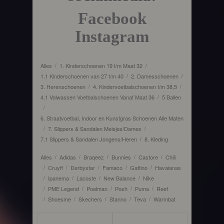
Facebook
Instagram
Alles
1. Kinderschoenen 19 t/m Maat 32
/
/
1.1 Kinderschoenen van 27 t/m 40
2. Damesschoenen
/
/
3. Herenschoenen
4. Kindervoetbalschoenen t/m 38,5
/
/
4.1 Volwassen Voetbalschoenen Vanaf Maat 36
5 Ballen
/
/
6. Straatvoetbal, Indoor en Kunstgras Schoenen Alle Maten
7. Slippers & Sandalen Meisjes/Dames
/
/
7.1 Slippers & Sandalen Jongens/Heren
8. Kleding
/
Alles
Adidas
Braqeez
Bunnies
Castore
Chili
/
/
/
/
/
Cruyff
Derbystar
Famaco
Gattino
Havaianas
/
/
/
/
/
Ipanema
Lacoste
New Balance
Nike
/
/
/
/
PME Legend
Poelman
Posh
Puma
Reef
/
/
/
/
/
Shoesme
Skechers
Stanno
Teva
Warmbat
/
/
/
/
/