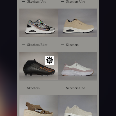
Skechers Uno
Skechers Uno
Skechers Bkor
Skechers
Contour Foam
Skechers
Skechers Uno
Parallel