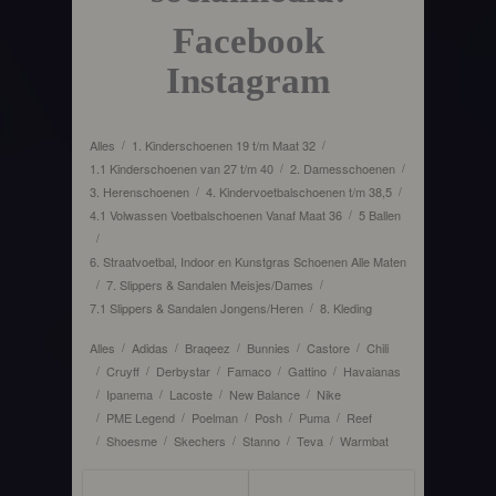
Facebook
Instagram
Alles
1. Kinderschoenen 19 t/m Maat 32
/
/
1.1 Kinderschoenen van 27 t/m 40
2. Damesschoenen
/
/
3. Herenschoenen
4. Kindervoetbalschoenen t/m 38,5
/
/
4.1 Volwassen Voetbalschoenen Vanaf Maat 36
5 Ballen
/
/
6. Straatvoetbal, Indoor en Kunstgras Schoenen Alle Maten
7. Slippers & Sandalen Meisjes/Dames
/
/
7.1 Slippers & Sandalen Jongens/Heren
8. Kleding
/
Alles
Adidas
Braqeez
Bunnies
Castore
Chili
/
/
/
/
/
Cruyff
Derbystar
Famaco
Gattino
Havaianas
/
/
/
/
/
Ipanema
Lacoste
New Balance
Nike
/
/
/
/
PME Legend
Poelman
Posh
Puma
Reef
/
/
/
/
/
Shoesme
Skechers
Stanno
Teva
Warmbat
/
/
/
/
/