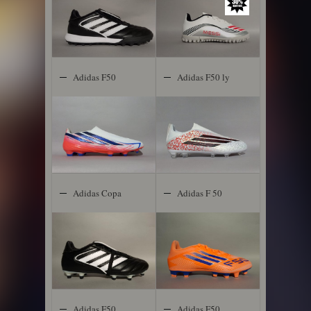
Adidas F50
Adidas F50 ly
Hyperfast LL
Heartbreaker
Adidas Copa
Adidas F 50
Gloro 2 FG
Club FG
Adidas F50
Adidas F50