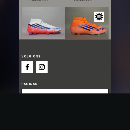
Hyperfast
League FG
VOLG ONS
PAGINAS
OPENINGSTIJDEN
Morgen zijn we weer geopend vanaf 13:00