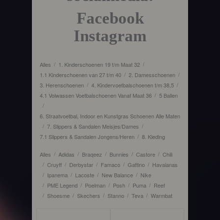
Facebook
Instagram
Alles
1. Kinderschoenen 19 t/m Maat 32
/
/
1.1 Kinderschoenen van 27 t/m 40
2. Damesschoenen
/
/
3. Herenschoenen
4. Kindervoetbalschoenen t/m 38,5
/
/
4.1 Volwassen Voetbalschoenen Vanaf Maat 36
5 Ballen
/
/
6. Straatvoetbal, Indoor en Kunstgras Schoenen Alle Maten
7. Slippers & Sandalen Meisjes/Dames
/
/
7.1 Slippers & Sandalen Jongens/Heren
8. Kleding
/
Alles
Adidas
Braqeez
Bunnies
Castore
Chili
/
/
/
/
/
Cruyff
Derbystar
Famaco
Gattino
Havaianas
/
/
/
/
/
Ipanema
Lacoste
New Balance
Nike
/
/
/
/
PME Legend
Poelman
Posh
Puma
Reef
/
/
/
/
/
Shoesme
Skechers
Stanno
Teva
Warmbat
/
/
/
/
/