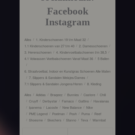
Facebook
Instagram
Alles
1. Kinderschoenen 19 t/m Maat 32
/
/
1.1 Kinderschoenen van 27 t/m 40
2. Damesschoenen
/
/
3. Herenschoenen
4. Kindervoetbalschoenen t/m 38,5
/
/
4.1 Volwassen Voetbalschoenen Vanaf Maat 36
5 Ballen
/
/
6. Straatvoetbal, Indoor en Kunstgras Schoenen Alle Maten
7. Slippers & Sandalen Meisjes/Dames
/
/
7.1 Slippers & Sandalen Jongens/Heren
8. Kleding
/
Alles
Adidas
Braqeez
Bunnies
Castore
Chili
/
/
/
/
/
Cruyff
Derbystar
Famaco
Gattino
Havaianas
/
/
/
/
/
Ipanema
Lacoste
New Balance
Nike
/
/
/
/
PME Legend
Poelman
Posh
Puma
Reef
/
/
/
/
/
Shoesme
Skechers
Stanno
Teva
Warmbat
/
/
/
/
/