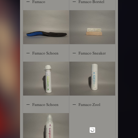
Famaco
Famaco Borstel
Sneakers
Anatomic
Comfort
Famaco Schoen
Famaco Sneaker
Deodorant
White
Famaco Schoen
Famaco Zool
Shampoo
Cleaner