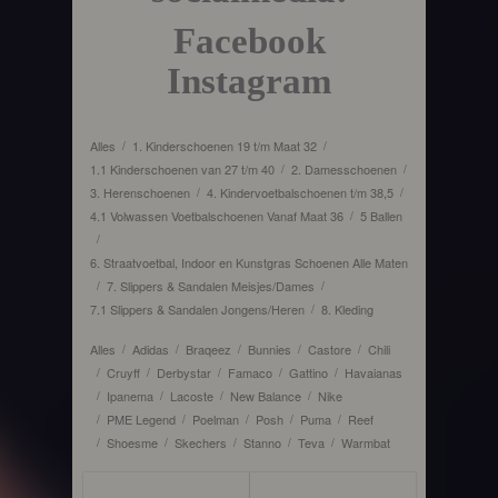
Facebook
Instagram
Alles
1. Kinderschoenen 19 t/m Maat 32
/
/
1.1 Kinderschoenen van 27 t/m 40
2. Damesschoenen
/
/
3. Herenschoenen
4. Kindervoetbalschoenen t/m 38,5
/
/
4.1 Volwassen Voetbalschoenen Vanaf Maat 36
5 Ballen
/
/
6. Straatvoetbal, Indoor en Kunstgras Schoenen Alle Maten
7. Slippers & Sandalen Meisjes/Dames
/
/
7.1 Slippers & Sandalen Jongens/Heren
8. Kleding
/
Alles
Adidas
Braqeez
Bunnies
Castore
Chili
/
/
/
/
/
Cruyff
Derbystar
Famaco
Gattino
Havaianas
/
/
/
/
/
Ipanema
Lacoste
New Balance
Nike
/
/
/
/
PME Legend
Poelman
Posh
Puma
Reef
/
/
/
/
/
Shoesme
Skechers
Stanno
Teva
Warmbat
/
/
/
/
/