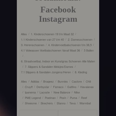
Facebook
Instagram
Alles
1. Kinderschoenen 19 t/m Maat 32
/
/
1.1 Kinderschoenen van 27 t/m 40
2. Damesschoenen
/
/
3. Herenschoenen
4. Kindervoetbalschoenen t/m 38,5
/
/
4.1 Volwassen Voetbalschoenen Vanaf Maat 36
5 Ballen
/
/
6. Straatvoetbal, Indoor en Kunstgras Schoenen Alle Maten
7. Slippers & Sandalen Meisjes/Dames
/
/
7.1 Slippers & Sandalen Jongens/Heren
8. Kleding
/
Alles
Adidas
Braqeez
Bunnies
Castore
Chili
/
/
/
/
/
Cruyff
Derbystar
Famaco
Gattino
Havaianas
/
/
/
/
/
Ipanema
Lacoste
New Balance
Nike
/
/
/
/
PME Legend
Poelman
Posh
Puma
Reef
/
/
/
/
/
Shoesme
Skechers
Stanno
Teva
Warmbat
/
/
/
/
/