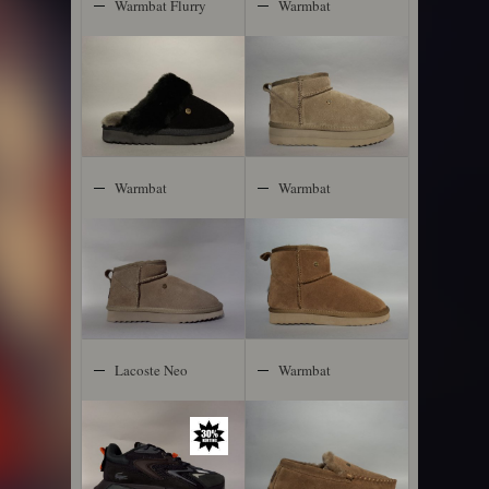
Warmbat Flurry
Warmbat
Durack Plateau
Warmbat
Warmbat
Durack
Wallaby
Lacoste Neo
Warmbat
Tech
Grizzly