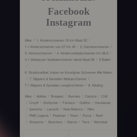
Facebook
Instagram
Alles
1. Kinderschoenen 19 t/m Maat 32
/
/
1.1 Kinderschoenen van 27 t/m 40
2. Damesschoenen
/
/
3. Herenschoenen
4. Kindervoetbalschoenen t/m 38,5
/
/
4.1 Volwassen Voetbalschoenen Vanaf Maat 36
5 Ballen
/
/
6. Straatvoetbal, Indoor en Kunstgras Schoenen Alle Maten
7. Slippers & Sandalen Meisjes/Dames
/
/
7.1 Slippers & Sandalen Jongens/Heren
8. Kleding
/
Alles
Adidas
Braqeez
Bunnies
Castore
Chili
/
/
/
/
/
Cruyff
Derbystar
Famaco
Gattino
Havaianas
/
/
/
/
/
Ipanema
Lacoste
New Balance
Nike
/
/
/
/
PME Legend
Poelman
Posh
Puma
Reef
/
/
/
/
/
Shoesme
Skechers
Stanno
Teva
Warmbat
/
/
/
/
/