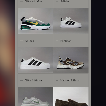
Nike Air Max
Adidas
Nova
Streettalk
Adidas
Poelman
Streettalk
Nike Initiator
Haboob Liluca