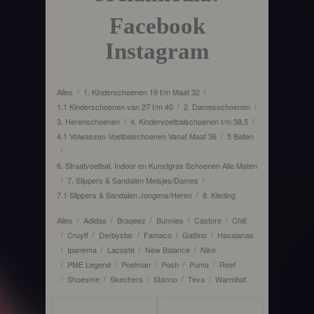
Facebook
Instagram
Alles
1. Kinderschoenen 19 t/m Maat 32
/
/
1.1 Kinderschoenen van 27 t/m 40
2. Damesschoenen
/
/
3. Herenschoenen
4. Kindervoetbalschoenen t/m 38,5
/
/
4.1 Volwassen Voetbalschoenen Vanaf Maat 36
5 Ballen
/
/
6. Straatvoetbal, Indoor en Kunstgras Schoenen Alle Maten
7. Slippers & Sandalen Meisjes/Dames
/
/
7.1 Slippers & Sandalen Jongens/Heren
8. Kleding
/
Alles
Adidas
Braqeez
Bunnies
Castore
Chili
/
/
/
/
/
Cruyff
Derbystar
Famaco
Gattino
Havaianas
/
/
/
/
/
Ipanema
Lacoste
New Balance
Nike
/
/
/
/
PME Legend
Poelman
Posh
Puma
Reef
/
/
/
/
/
Shoesme
Skechers
Stanno
Teva
Warmbat
/
/
/
/
/