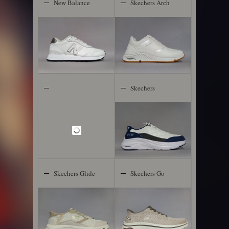
New Balance
Skechers Arch
W1515
Fit Miles
Skechers
Contour Foam
Skechers Glide
Skechers Go
Step
Walk Arch Fit