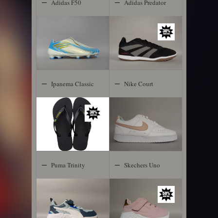
Adidas F50
Adidas Predator
Messi LL
Club In
Ipanema Classic
Nike Court
Brazil
Vision Low
Puma Trinity
Skechers Uno
Lite