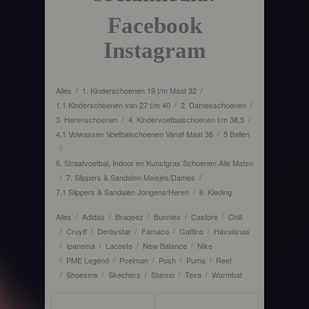
Facebook
Instagram
Alles
1. Kinderschoenen 19 t/m Maat 32
/
/
1.1 Kinderschoenen van 27 t/m 40
2. Damesschoenen
/
/
3. Herenschoenen
4. Kindervoetbalschoenen t/m 38,5
/
/
4.1 Volwassen Voetbalschoenen Vanaf Maat 36
5 Ballen
/
/
6. Straatvoetbal, Indoor en Kunstgras Schoenen Alle Maten
7. Slippers & Sandalen Meisjes/Dames
/
/
7.1 Slippers & Sandalen Jongens/Heren
8. Kleding
/
Alles
Adidas
Braqeez
Bunnies
Castore
Chili
/
/
/
/
/
Cruyff
Derbystar
Famaco
Gattino
Havaianas
/
/
/
/
/
Ipanema
Lacoste
New Balance
Nike
/
/
/
/
PME Legend
Poelman
Posh
Puma
Reef
/
/
/
/
/
Shoesme
Skechers
Stanno
Teva
Warmbat
/
/
/
/
/