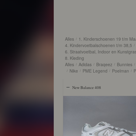
Alles
1. Kinderschoenen 19 t/m Ma
/
4. Kindervoetbalschoenen t/m 38,5
/
6. Straatvoetbal, Indoor en Kunstgr
8. Kleding
Alles
Adidas
Braqeez
Bunnies
/
/
/
/
Nike
PME Legend
Poelman
P
/
/
/
/
New Balance 408