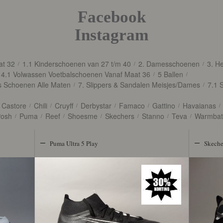
Facebook
Instagram
at 32
1.1 Kinderschoenen van 27 t/m 40
2. Damesschoenen
3. H
/
/
/
4.1 Volwassen Voetbalschoenen Vanaf Maat 36
5 Ballen
/
/
as Schoenen Alle Maten
7. Slippers & Sandalen Meisjes/Dames
7.1 
/
/
Castore
Chili
Cruyff
Derbystar
Famaco
Gattino
Havaianas
/
/
/
/
/
/
/
osh
Puma
Reef
Shoesme
Skechers
Stanno
Teva
Warmbat
/
/
/
/
/
/
/
Puma Ultra 5 Play
Skeche