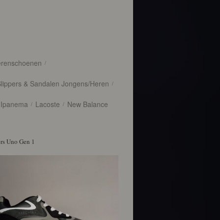
erenschoenen
/
Slippers & Sandalen Jongens/Heren
/
Ipanema
Lacoste
New Balance
/
/
rs Uno Gen 1