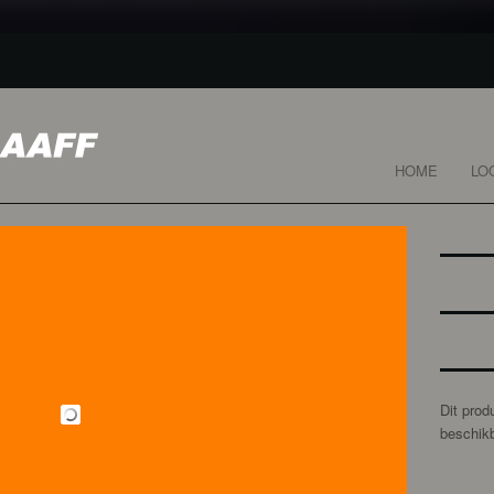
HOME
LO
Dit prod
beschikb