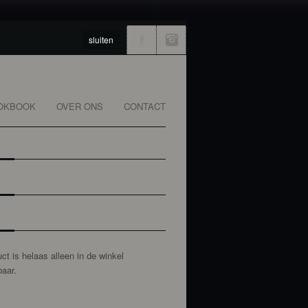
sluiten
OKBOOK
OVER ONS
CONTACT
uct is helaas alleen in de winkel
aar.