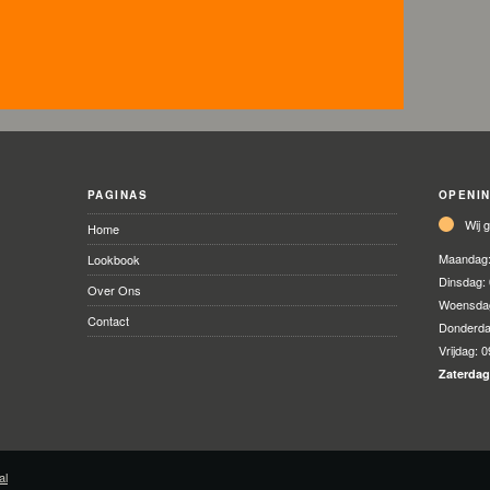
PAGINAS
OPENI
Wij 
Home
Maandag
Lookbook
Dinsdag:
Over Ons
Woensda
Contact
Donderd
Vrijdag:
0
Zaterda
al